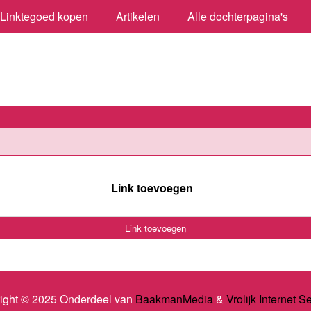
Linktegoed kopen
Artikelen
Alle dochterpagina's
Link toevoegen
Link toevoegen
ight © 2025 Onderdeel van
BaakmanMedia
&
Vrolijk Internet S